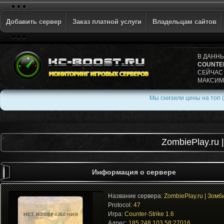
Добавить сервер
Заказ платной услуги
Владельцам сайтов
В ДАНН
COUNTER
СЕЙЧАС
МАКСИМ
Мы снизили цены на топ (
ZombiePlay.ru
Информация о сервере
Название сервера:
ZombiePlay.ru | Зoм
Protocol:
47
Игра:
Counter-Strike 1.6
Адрес:
185.248.103.58:27016