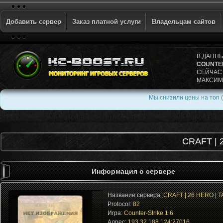
Добавить сервер
Заказ платной услуги
Владельцам сайтов
В ДАНН
COUNTER
СЕЙЧАС
МАКСИМ
Мы снизили цены на топ (
CRAFT | 
Информация о сервере
Название сервера:
CRAFT | 26 HERO | 
Protocol:
82
Игра:
Counter-Strike 1.6
Адрес:
193.32.188.124:27016