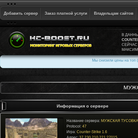
Добавить сервер
Заказ платной услуги
Владельцам сайтов
В ДАНН
COUNTER
СЕЙЧАС
МАКСИМ
Мы снизили цены на топ (
МУЖС
Информация о сервере
Название сервера:
МУЖСКАЯ ТУСОВКА
Protocol:
47
Игра:
Counter-Strike 1.6
Адрес:
37.230.210.221:27015