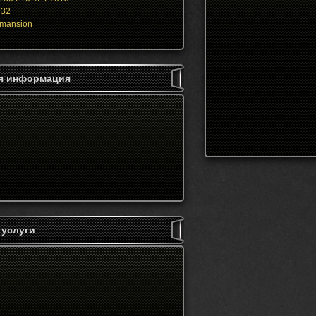
 32
mansion
я информация
 услуги