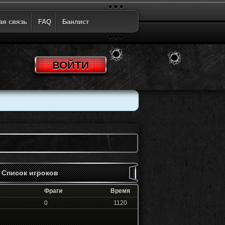
ая связь
FAQ
Банлист
ВОЙТИ
Список игроков
Фраги
Время
0
1120