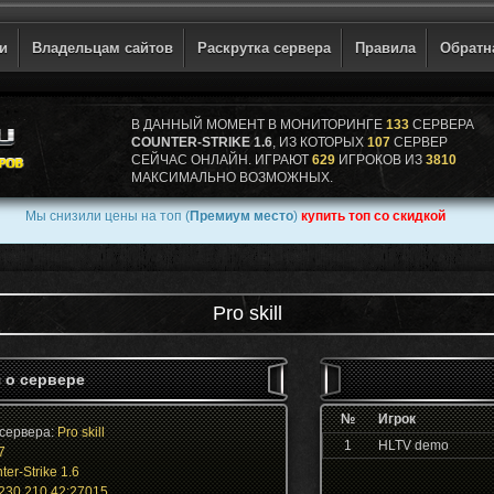
ги
Владельцам сайтов
Раскрутка сервера
Правила
Обратн
В ДАННЫЙ МОМЕНТ В МОНИТОРИНГЕ
133
СЕРВЕРА
COUNTER-STRIKE 1.6
, ИЗ КОТОРЫХ
107
СЕРВЕР
СЕЙЧАС ОНЛАЙН. ИГРАЮТ
629
ИГРОКОВ ИЗ
3810
МАКСИМАЛЬНО ВОЗМОЖНЫХ.
Мы снизили цены на топ (
Премиум место
)
купить топ со скидкой
Pro skill
 о сервере
№
Игрок
сервера:
Pro skill
1
HLTV demo
7
er-Strike 1.6
230.210.42:27015