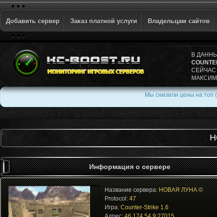
Добавить сервер
Заказ платной услуги
Владельцам сайтов
В ДАНН
COUNTER
СЕЙЧАС
МАКСИМ
Мы снизили цены на топ (
Н
Информация о сервере
Название сервера:
НОВАЯ ЛУНА ©
Protocol:
47
Игра:
Counter-Strike 1.6
Адрес:
46.174.54.9:27015